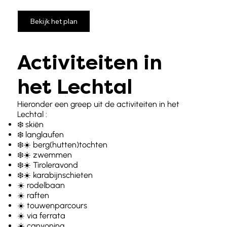
Bekijk het plan
Activiteiten in
het Lechtal
Hieronder een greep uit de activiteiten in het
Lechtal :
❄️ skiën
❄️ langlaufen
❄️☀️ berg(hutten)tochten
❄️☀️ zwemmen
❄️☀️ Tiroleravond
❄️☀️ karabijnschieten
☀️ rodelbaan
☀️ raften
☀️ touwenparcours
☀️ via ferrata
☀️ canyoning