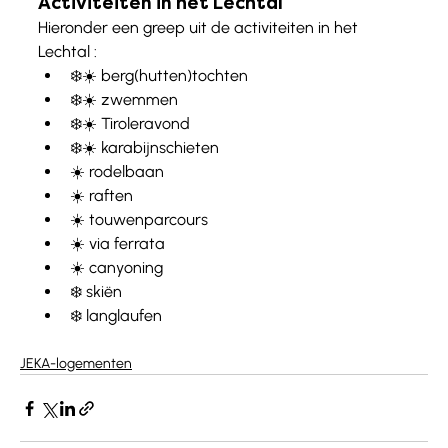
Activiteiten in het Lechtal
Hieronder een greep uit de activiteiten in het 
Lechtal : 
❄️☀️ berg(hutten)tochten
❄️☀️ zwemmen
❄️☀️ Tiroleravond
❄️☀️ karabijnschieten
☀️ rodelbaan
☀️ raften
☀️ touwenparcours
☀️ via ferrata
☀️ canyoning
❄️ skiën
❄️ langlaufen
JEKA-logementen