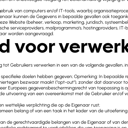
ebruik van computers en/of IT-tools, waarbij organisatiepro
enaar kunnen de Gegevens in bepaalde gevallen ook toegankel
 deze Website (beheer, verkoop, marketing, juridisch, systeem
ische serviceproviders, mailprogramma's, hostingproviders, IT
igenaar worden aangevraagd.
d voor verwer
tot Gebruikers verwerken in een van de volgende gevallen, in
 specifieke doelen hebben gegeven; Opmerking: In bepaalde 
iertegen bezwaar maakt ("opt-out"), zonder dat daarvoor toe
nneer Europees gegevensbeschermingsrecht van toepassing is 
 de uitvoering van een overeenkomst met de Gebruiker en/of v
 wettelijke verplichting die op de Eigenaar rust;
gemeen belang of van een taak in het kader van de uitoefenin
 van de gerechtvaardigde belangen van de Eigenaar of van de
ecifieke rechtsgrond te verduidelijken die van toepassing is op