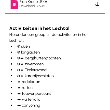
Plan Krone JEKA
.
Download • 593KB
Activiteiten in het Lechtal
Hieronder een greep uit de activiteiten in het 
Lechtal : 
❄️ skiën
❄️ langlaufen
❄️☀️ berg(hutten)tochten
❄️☀️ zwemmen
❄️☀️ Tiroleravond
❄️☀️ karabijnschieten
☀️ rodelbaan
☀️ raften
☀️ touwenparcours
☀️ via ferrata
☀️ canyoning