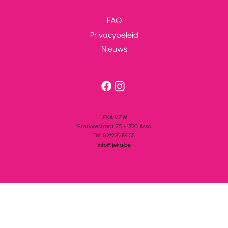
FAQ
Privacybeleid
Nieuws
JEKA VZW
Stationsstra
a
t 75 - 1730 A
s
se
Tel: 02/230.84.55
info@jeka.be