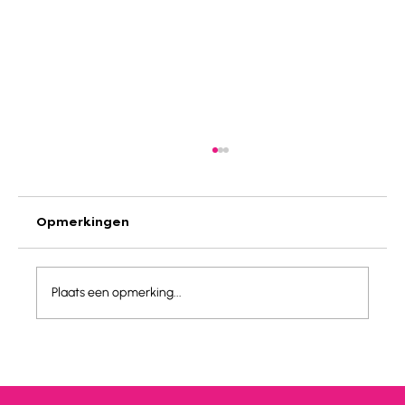
Opmerkingen
Plaats een opmerking...
Oostenrijk - Lechtal : Groeninghe