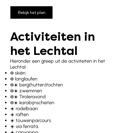
Bekijk het plan
Activiteiten in
het Lechtal
Hieronder een greep uit de activiteiten in het
Lechtal :
❄️ skiën
❄️ langlaufen
❄️☀️ berg(hutten)tochten
❄️☀️ zwemmen
❄️☀️ Tiroleravond
❄️☀️ karabijnschieten
☀️ rodelbaan
☀️ raften
☀️ touwenparcours
☀️ via ferrata
☀️ canyoning