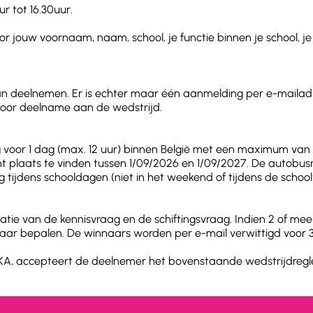
r tot 16.30uur.
 jouw voornaam, naam, school, je functie binnen je school, je
kan deelnemen. Er is echter maar één aanmelding per e-maila
voor deelname aan de wedstrijd.
g voor 1 dag (max. 12 uur) binnen België met een maximum va
ent plaats te vinden tussen 1/09/2026 en 1/09/2027. De autobu
 tijdens schooldagen (niet in het weekend of tijdens de schoo
ie van de kennisvraag en de schiftingsvraag. Indien 2 of m
aar bepalen. De winnaars worden per e-mail verwittigd voor 3
EKA, accepteert de deelnemer het bovenstaande wedstrijdreg