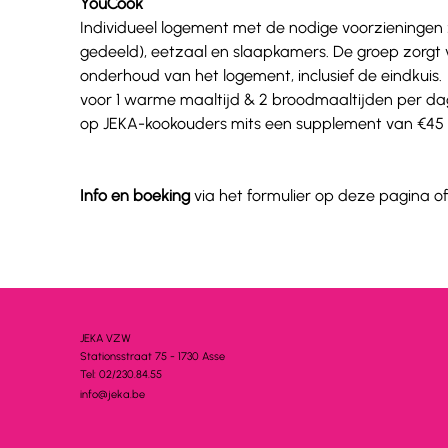
YouCook
Individueel logement met de nodige voorzieningen zo
gedeeld), eetzaal en slaapkamers. De groep zorgt
onderhoud van het logement, inclusief de eindkuis.
voor 1 warme maaltijd & 2 broodmaaltijden per dag
op JEKA-kookouders mits een supplement van €45 /p.
Info en boeking
 via het formulier op deze pagina of
JEKA VZW
Stationsstra
a
t 75 - 1730 A
s
se
Tel: 02/230.84.55
info@jeka.be