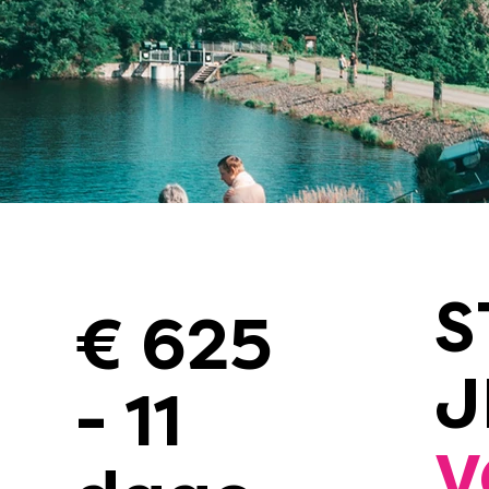
S
€ 625
J
- 11
V