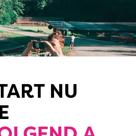
TART NU
E
OLGEND A