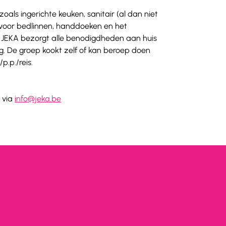
als ingerichte keuken, sanitair (al dan niet 
 voor bedlinnen, handdoeken en het 
  JEKA bezorgt alle benodigdheden aan huis 
. De groep kookt zelf of kan beroep doen 
p./reis.  
 via 
info@jeka.be