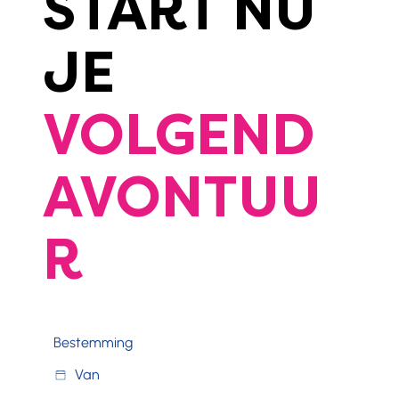
START NU
JE
VOLGEND
AVONTUU
R