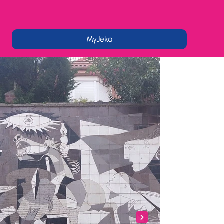
MyJeka