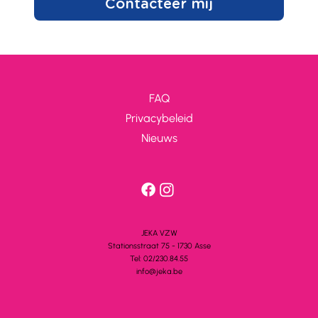
Contacteer mij
FAQ
Privacybeleid
Nieuws
JEKA VZW
Stationsstra
a
t 75 - 1730 A
s
se
Tel: 02/230.84.55
info@jeka.be