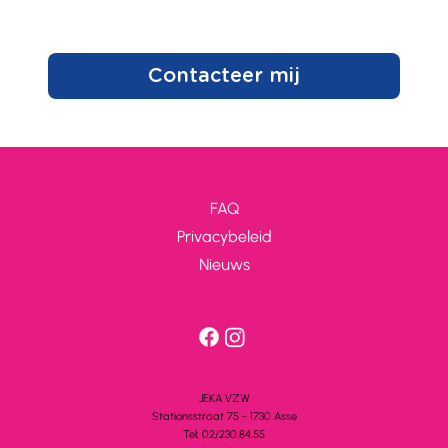
Contacteer mij
FAQ
Privacybeleid
Nieuws
JEKA VZW
Stationsstra
a
t 75 - 1730 A
s
se
Tel: 02/230.84.55