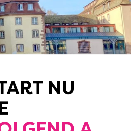
TART NU
E
OLGEND A