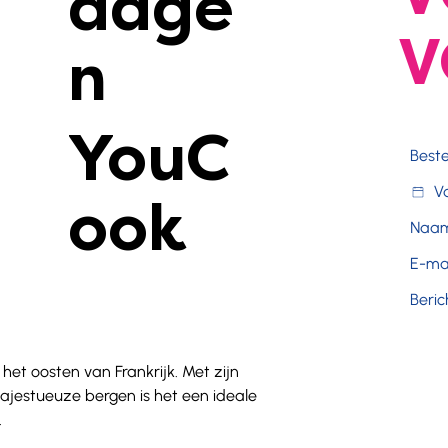
dage
V
n
YouC
ook
et oosten van Frankrijk. Met zijn 
jestueuze bergen is het een ideale 
.