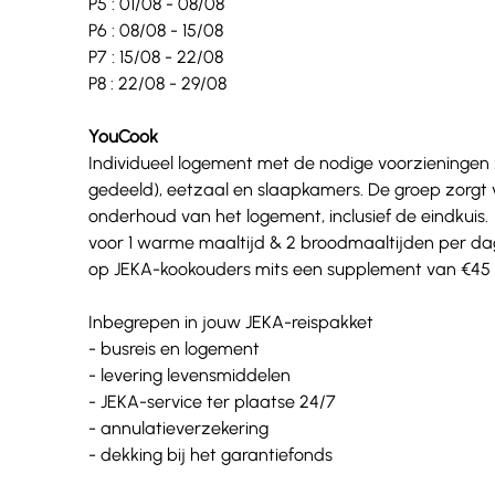
P5 : 01/08 - 08/08
P6 : 08/08 - 15/08
P7 : 15/08 - 22/08
P8 : 22/08 - 29/08 
YouCook 
Individueel logement met de nodige voorzieningen zo
gedeeld), eetzaal en slaapkamers. De groep zorgt
onderhoud van het logement, inclusief de eindkuis.
voor 1 warme maaltijd & 2 broodmaaltijden per dag
op JEKA-kookouders mits een supplement van €45 /p.
Inbegrepen in jouw JEKA-reispakket   
- busreis en logement  
- levering levensmiddelen  
- JEKA-service ter plaatse 24/7  
- annulatieverzekering   
- dekking bij het garantiefonds  