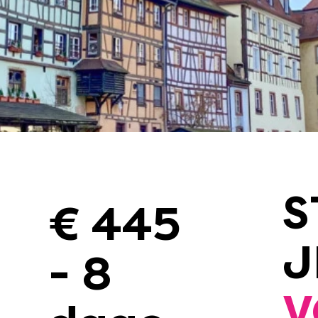
S
€ 445
J
-
- 8
V