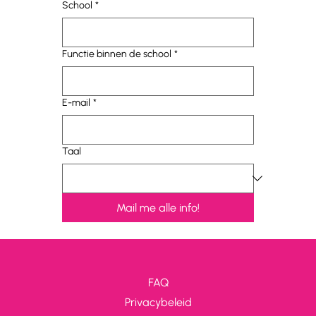
School
*
Functie binnen de school
*
E-mail
*
Taal
Mail me alle info!
FAQ
Privacybeleid