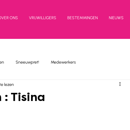
OVER ONS
VRIJWILLIGERS
BESTEMMINGEN
NIEUWS
en
Sneeuwpret!
Medewerkers
te lezen
 : Tisina