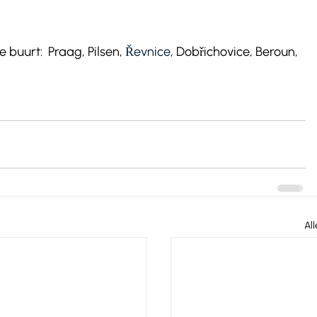
buurt:  Praag, Pilsen, 
Řevnice
, Dobřichovice, Beroun, 
Al