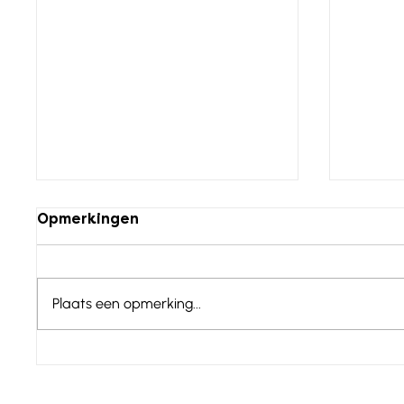
Opmerkingen
Plaats een opmerking...
Spanje - Catalonië : Mas
Spanje
Panella
Farga