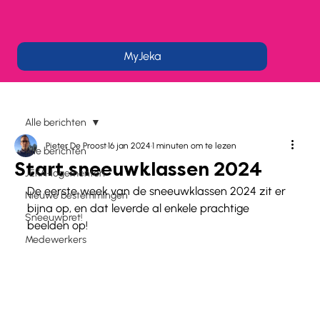
MyJeka
Alle berichten
Pieter De Proost
16 jan 2024
1 minuten om te lezen
Alle berichten
Start sneeuwklassen 2024
JEKA-logementen
De eerste week van de sneeuwklassen 2024 zit er 
Nieuwe bestemmingen
bijna op, en dat leverde al enkele prachtige 
Sneeuwpret!
beelden op! 
Medewerkers