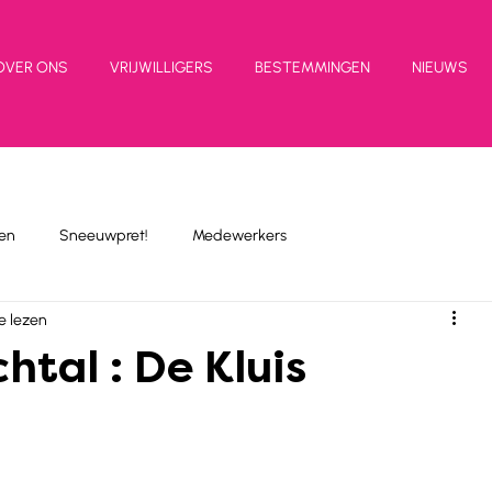
OVER ONS
VRIJWILLIGERS
BESTEMMINGEN
NIEUWS
en
Sneeuwpret!
Medewerkers
e lezen
htal : De Kluis