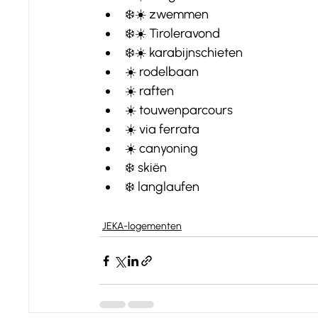
❄️☀️ zwemmen
❄️☀️ Tiroleravond
❄️☀️ karabijnschieten
☀️ rodelbaan
☀️ raften
☀️ touwenparcours
☀️ via ferrata
☀️ canyoning
❄️ skiën
❄️ langlaufen
JEKA-logementen