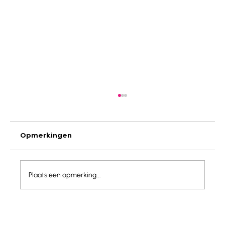
Opmerkingen
Plaats een opmerking...
Spanje - Montseny : La Farga