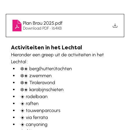
Plan Brau 2025
.pdf
Download PDF • 164KB
Activiteiten in het Lechtal
Hieronder een greep uit de activiteiten in het 
Lechtal : 
❄️☀️ berg(hutten)tochten
❄️☀️ zwemmen
❄️☀️ Tiroleravond
❄️☀️ karabijnschieten
☀️ rodelbaan
☀️ raften
☀️ touwenparcours
☀️ via ferrata
☀️ canyoning