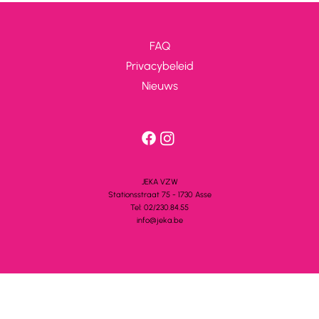
FAQ
Privacybeleid
Nieuws
JEKA VZW
Stationsstra
a
t 75 - 1730 A
s
se
Tel: 02/230.84.55
info@jeka.be