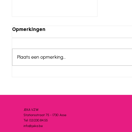
Opmerkingen
Plaats een opmerking...
JEKA zoekt vrijwilligers:
Maak het verschil en
beleef de reis van je
leven!
JEKA VZW
Stationsstra
a
t 75 - 1730 A
s
se
Tel: 02/230.84.55
info@jeka.be