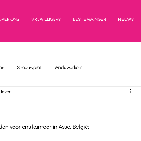
OVER ONS
VRIJWILLIGERS
BESTEMMINGEN
NIEUWS
en
Sneeuwpret!
Medewerkers
 lezen
!
n voor ons kantoor in Asse, België: