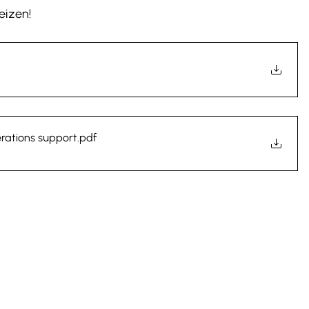
eizen!
erations support
.pdf