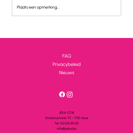
Plaats een opmerking...
FAQ
Privacybeleid
Nieuws
JEKA VZW
Stationsstra
a
t 75 - 1730 A
s
se
Tel: 02/230.84.55
info@jeka.be