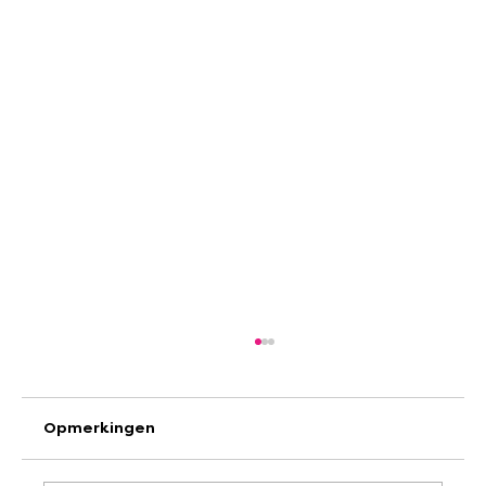
Opmerkingen
JEKA IS HIRING!