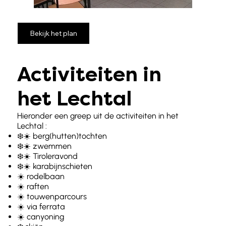
Bekijk het plan
Activiteiten in
het Lechtal
Hieronder een greep uit de activiteiten in het
Lechtal :
❄️☀️ berg(hutten)tochten
❄️☀️ zwemmen
❄️☀️ Tiroleravond
❄️☀️ karabijnschieten
☀️ rodelbaan
☀️ raften
☀️ touwenparcours
☀️ via ferrata
☀️ canyoning