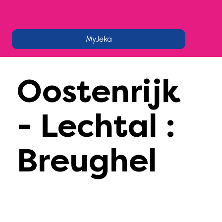
MyJeka
Oostenrijk
- Lechtal :
Breughel