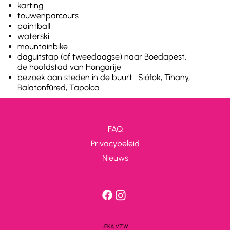
karting
touwenparcours
paintball
waterski
mountainbike
daguitstap (of tweedaagse) naar Boedapest,
de hoofdstad van Hongarije
bezoek aan steden in de buurt: Siófok, Tihany,
Balatonfüred, Tapolca
FAQ
Privacybeleid
Nieuws
JEKA VZW