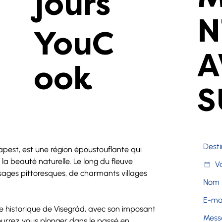
jours
N
YouC
A
ook
S
pest, est une région époustouflante qui 
la beauté naturelle. Le long du fleuve 
ages pittoresques, de charmants villages 
le historique de Visegrád, avec son imposant 
rrez vous plonger dans le passé en 