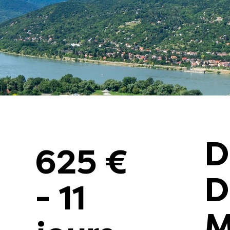
D
625 €
D
- 11
M