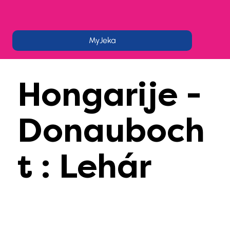
MyJeka
Hongarije -
Donauboch
t : Lehár