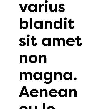
varius
blandit
sit amet
non
magna.
Aenean
eu lo.