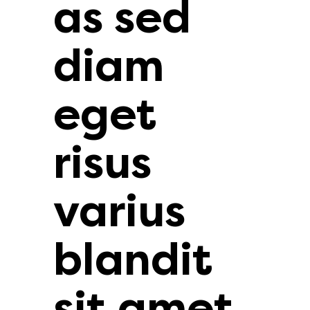
as sed
diam
eget
risus
varius
blandit
sit amet