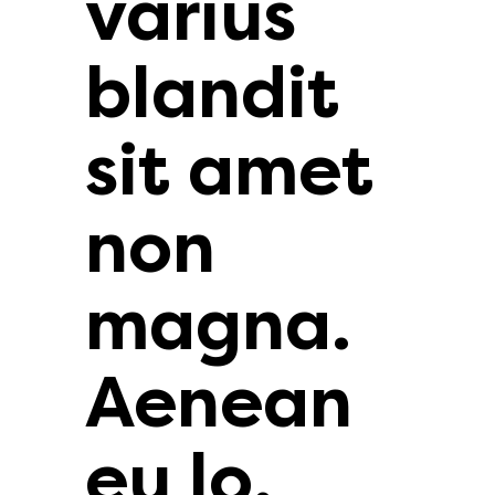
varius
blandit
sit amet
non
magna.
Aenean
eu lo.