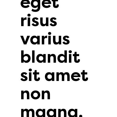
eget
risus
varius
blandit
sit amet
non
magna.