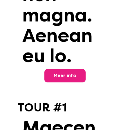
magna.
Aenean
eu lo.
Meer info
TOUR #1
Maecen