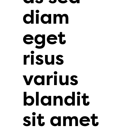
diam
eget
risus
varius
blandit
sit amet