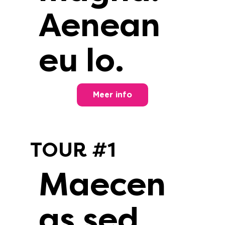
Aenean
eu lo.
Meer info
TOUR #1
Maecen
as sed