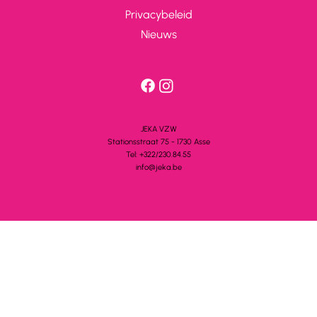
Privacybeleid
Nieuws
JEKA VZW
Stationsstra
a
t 75 - 1730 A
s
se
Tel: +322/230.84.55
info@jeka.be