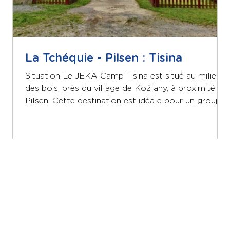
La Tchéquie - Pilsen : Tisina
Situation Le JEKA Camp Tisina est situé au milieu
des bois, près du village de Kožlany, à proximité de
Pilsen. Cette destination est idéale pour un groupe
qui recherche à la fois la paix et l'aventure en pleine
nature. Le logement cuisine et 2 salles à manger
club/bar une prairie avec un terrain de volley-ball,
etc. Chambres dans le bâtiment principal 2 lits : 1x
3 lits : 1x 5 lits : 1x 7 lits : 3x 10 lits : 2x Chalets 4
lits : 31x Activités Vous trouverez ci-dessous une
séle