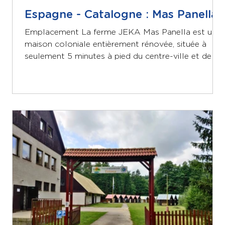
Espagne - Catalogne : Mas Panella
Emplacement La ferme JEKA Mas Panella est une
maison coloniale entièrement rénovée, située à
seulement 5 minutes à pied du centre-ville et de la
gare de Tordera. Elle a conservé tout son charme
tout en offrant des équipements modernes.
Pouvant accueillir 67 personnes, elle dispose d'une
salle à manger, d'une cuisine, du chauffage, d'un
ascenseur, d'espaces accessibles, d'une annexe de
100 m², d'un espace naturel avec piscine, d'un bois
et d'un grand parking. Le Mas Panella es