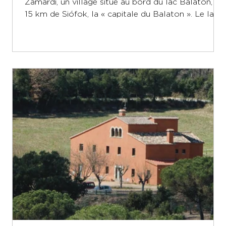
Zamárdi, un village situé au bord du lac Balaton, à
15 km de Siófok, la « capitale du Balaton ». Le lac
Balaton est un véritable paradis pour les
vacanciers en quête de soleil, de détente et d'une
nature magnifique. Hébergement Le site se
compose d'un grand jardin avec 5 bâtiments.
Quatre d'entre eux offrent au total environ 130
couchages. Avec des tentes, la capacité peut être
portée à 150 personnes. Chacun des 4 bâtiments
dispose d