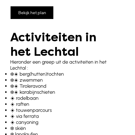
Bekijk het plan
Activiteiten in
het Lechtal
Hieronder een greep uit de activiteiten in het
Lechtal :
❄️☀️ berg(hutten)tochten
❄️☀️ zwemmen
❄️☀️ Tiroleravond
❄️☀️ karabijnschieten
☀️ rodelbaan
☀️ raften
☀️ touwenparcours
☀️ via ferrata
☀️ canyoning
❄️ skiën
❄️ langlaufen