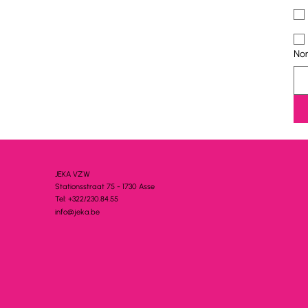
No
JEKA VZW
Stationsstra
a
t 75 - 1730 A
s
se
Tel: +322/230.84.55
info@jeka.be