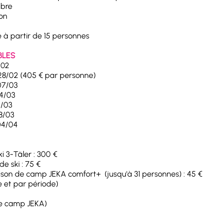
ibre
on
à partir de 15 personnes
BLES
/02
28/02 (405 € par personne)
07/03
4/03
1/03
8/03
04/04
ski 3-Täler : 300 €
de ski : 75 €
ison de camp JEKA comfort+ (jusqu'à 31 personnes) : 45 €
e et par période)
e camp JEKA)