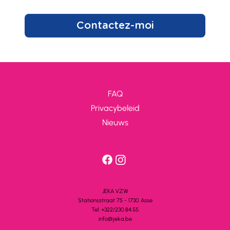
Contactez-moi
FAQ
Privacybeleid
Nieuws
JEKA VZW
Stationsstra
a
t 75 - 1730 A
s
se
Tel: +322/230.84.55
info@jeka.be