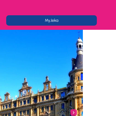
MyJeka