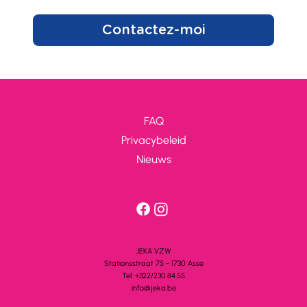
Contactez-moi
FAQ
Privacybeleid
Nieuws
JEKA VZW
Stationsstra
a
t 75 - 1730 A
s
se
Tel: +322/230.84.55
info@jeka.be