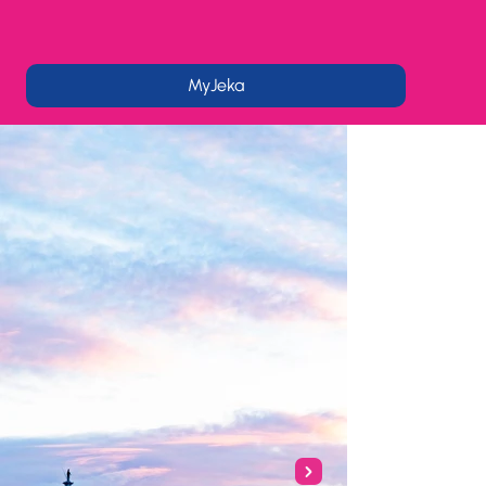
MyJeka