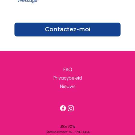
Contactez-moi
FAQ
Privacybeleid
Nieuws
JEKA VZW
Stationsstra
a
t 75 - 1730 A
s
se