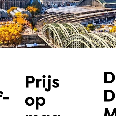
D
Prijs
D
f-
op
M