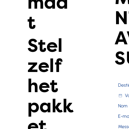
maa
N
t
A
Stel
S
zelf
het
pakk
et