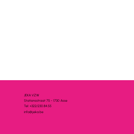
JEKA VZW
Stationsstra
a
t 75 - 1730 A
s
se
Tel: +322/230.84.55
info@jeka.be