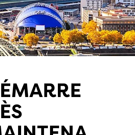
ÉMARRE
ÈS
AINTENA