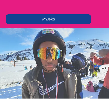
MyJeka