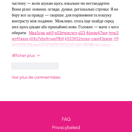
частину — коли шукаю щось локальне чи нестандартне.    
Вони різні: новини, огляди, думки, регіональні стрічки. Я не 
беру все за правду — скоріше, для порівняння та пошуку 
контрасту між подачею.  Можливо, хтось іще знайде серед 
них щось цікаве або принаймні нове. Головне — мати з чого 
обирати.  
М
к
х
5
г
нк
w69
п
53
mp
кг
чг
ч
d23
46
н
чн
47
чо
у
tmp3
жт
41
ж
кр
сд
54
s7
vb
s4
nw
e19
b4
k55
34
52
пп
кн
с
о
вн
43
вж
мг
r19
рд
r24
36
33
вл
кв
n7
c123
a01
h15
t21
2x5
cb1
т
35
38
пд
пс
км
ол
 …
Afficher plus
J'aime
Répondre
Voir plus de commentaires
FAQ
Privacybeleid