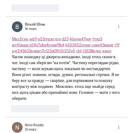
J'aime
Répondre
Віталій Шпак
14 mars
М
к
х
5
г
нк
w69
п
53
mp
кг
чг
ч
d23
46
н
чн
47
чо
у
tmp3
жт
41
ж
кр
сд
54
s7
vb
s4
nw
e19
b4
k55
34
52
пп
кн
с
о
вн
43
вж
мг
r19
рд
r24
36
33
вл
кв
n7
c123
a01
h15
t21
2x5
cb1
т
35
38
пд
пс
км
ол
Часом знаходжу ці джерела випадково, іноді хтось скине в 
чат, іноді сам зберігаю “на потім”. Частину переглядаю рідко, 
частину — коли шукаю щось локальне чи нестандартне.    
Вони різні: новини, огляди, думки, регіональні стрічки. Я не 
беру все за правду — скоріше, для порівняння та пошуку 
контрасту між подачею.  Можливо, хтось іще знайде серед 
них щось цікаве або принаймні нове. Головне — мати з чого 
обирати. 
J'aime
Répondre
Nina Rozda
13 mars