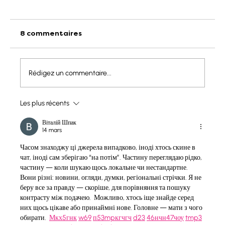
8 commentaires
Rédigez un commentaire...
Espagne - Catalogne : Mas Panella
Les plus récents
Віталій Шпак
14 mars
Часом знаходжу ці джерела випадково, іноді хтось скине в 
чат, іноді сам зберігаю “на потім”. Частину переглядаю рідко, 
частину — коли шукаю щось локальне чи нестандартне.    
Вони різні: новини, огляди, думки, регіональні стрічки. Я не 
беру все за правду — скоріше, для порівняння та пошуку 
контрасту між подачею.  Можливо, хтось іще знайде серед 
них щось цікаве або принаймні нове. Головне — мати з чого 
обирати.  
М
к
х
5
г
нк
w69
п
53
mp
кг
чг
ч
d23
46
н
чн
47
чо
у
tmp3