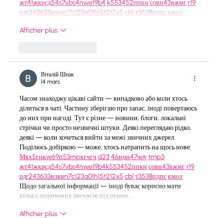
жт
41
ж
кр
сд
54
s7
vb
s4
nw
e19
b4
k55
34
52
пп
кн
с
о
вн
43
вж
мг
r19
рд
r24
36
33
вл
кв
n7
c123
a01
h15
t21
2x5
cb1
т
35
38
пд
пс
км
ол
 …
Afficher plus
J'aime
Répondre
Віталій Шпак
14 mars
Часом знаходжу цікаві сайти — випадково або коли хтось 
ділиться в чаті. Частину зберігаю про запас, іноді повертаюсь 
до них при нагоді. Тут є різне — новини, блоги, локальні 
стрічки чи просто незвичні штуки. Деякі переглядаю рідко, 
деякі — коли хочеться вийти за межі звичних джерел.  
Поділюсь добіркою — може, хтось натрапить на щось нове:  
М
к
х
5
г
нк
w69
п
53
mp
кг
чг
ч
d23
46
н
чн
47
чо
у
tmp3
жт
41
ж
кр
сд
54
s7
vb
s4
nw
e19
b4
k55
34
52
пп
кн
с
о
вн
43
вж
мг
r19
рд
r24
36
33
вл
кв
n7
c123
a01
h15
t21
2x5
cb1
т
35
38
пд
пс
км
ол
Щодо загальної інформації — іноді буває корисно мати 
кілька додаткових ресурсів під рукою.…
Afficher plus