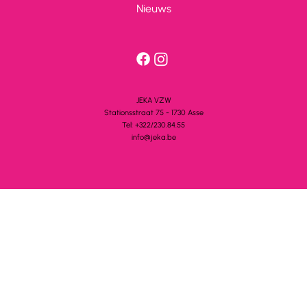
Nieuws
JEKA VZW
Stationsstra
a
t 75 - 1730 A
s
se
Tel: +322/230.84.55
info@jeka.be