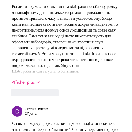
Рослини з декоративним листям відіграють особливу роль у 
ландшафтному дизайні, адже зберігають привабливість 
протягом тривалого часу, а інколи й усього сезону. Якщо 
квіти найчастіше стають тимчасовим яскравим акцентом, то 
декоративне листя формує основу композиції та додає саду 
глибини. Саме тому такі кущі часто використовують для 
оформлення бордюрів, створення контрастних груп, 
заповнення простору між деревами та підкреслення 
геометрії клумб. Вони можуть мати різні відтінки зеленого, 
пурпурового, жовтого чи строкатого листя, що відкриває 
широкі можливості для комбінування.
Щоб зробити сад візуально багатшим…
Afficher plus
J'aime
Répondre
Сергій Ступник
27 janv.
Часом знаходжу ці джерела випадково, іноді хтось скине в 
чат, іноді сам зберігаю “на потім”. Частину переглядаю рідко, 