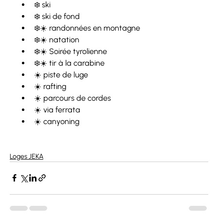
❄️ ski
❄️ ski de fond
❄️☀️ randonnées en montagne
❄️☀️ natation
❄️☀️ Soirée tyrolienne
❄️☀️ tir à la carabine
☀️ piste de luge
☀️ rafting
☀️ parcours de cordes
☀️ via ferrata
☀️ canyoning
Loges JEKA