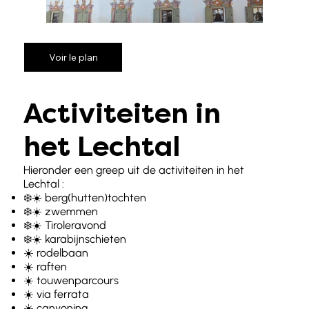
Voir le plan
Activiteiten in
het Lechtal
Hieronder een greep uit de activiteiten in het
Lechtal :
❄️☀️ berg(hutten)tochten
❄️☀️ zwemmen
❄️☀️ Tiroleravond
❄️☀️ karabijnschieten
☀️ rodelbaan
☀️ raften
☀️ touwenparcours
☀️ via ferrata
☀️ canyoning