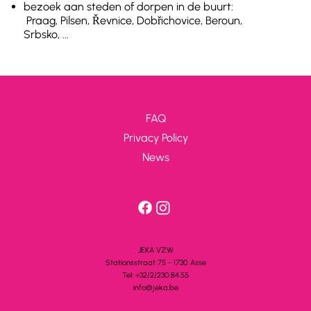
bezoek aan steden of dorpen in de buurt:
Praag, Pilsen, Řevnice, Dobřichovice, Beroun,
Srbsko, ...
FAQ
Privacy Policy
News
JEKA VZW
Stationsstra
a
t 75 - 1730 A
s
se
Tel: +32/2/230.84.55
info@jeka.be