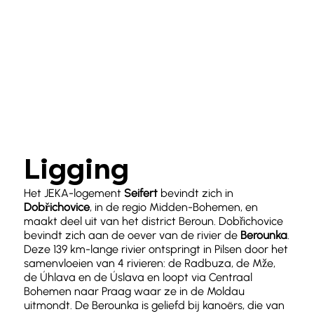
Ligging
Het JEKA-logement
Seifert
bevindt zich in
Dobřichovice
, in de regio
Midden-Bohemen
, en
maakt deel uit van het district
Beroun
. Dobřichovice
bevindt zich aan de oever van de rivier de
Berounka
.
Deze 139 km-lange rivier ontspringt in
Pilsen
door het
samenvloeien van 4 rivieren: de Radbuza, de Mže,
de Úhlava en de Úslava en loopt via Centraal
Bohemen naar
Praag
waar ze in de
Moldau
uitmondt.
De
Berounka is geliefd bij
kanoërs
, die van