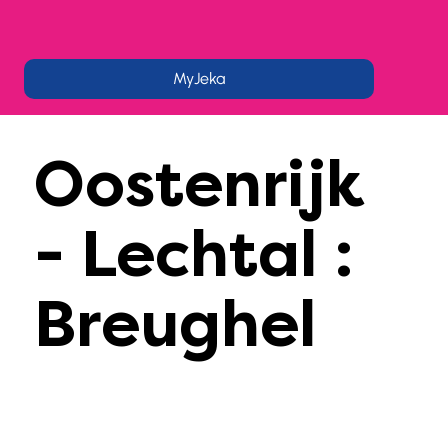
MyJeka
Oostenrijk
- Lechtal :
Breughel