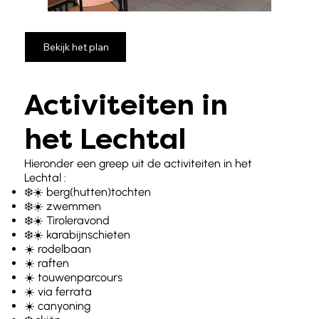
Bekijk het plan
Activiteiten in
het Lechtal
Hieronder een greep uit de activiteiten in het
Lechtal :
❄️☀️ berg(hutten)tochten
❄️☀️ zwemmen
❄️☀️ Tiroleravond
❄️☀️ karabijnschieten
☀️ rodelbaan
☀️ raften
☀️ touwenparcours
☀️ via ferrata
☀️ canyoning