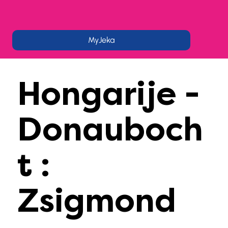
MyJeka
Hongarije -
Donauboch
t :
Zsigmond