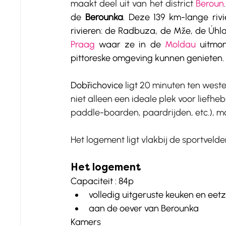
maakt deel uit van het district 
Beroun
de 
Berounka
. Deze 139 km-lange rivi
Praag
 waar ze in de 
Moldau
 uitmon
pittoreske omgeving kunnen genieten. 
Dobřichovice 
ligt 20 minuten ten west
niet alleen een ideale plek voor liefhe
paddle-boarden, paardrijden, etc.), ma
Het logement ligt vlakbij de sportvel
Het logement
Capaciteit : 84p 
volledig uitgeruste keuken en eetz
aan de oever van Berounka
Kamers