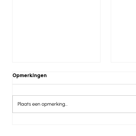
Opmerkingen
Plaats een opmerking...
Spanje - Catalonië : Mas
Spanje
Panella
Farga