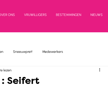
OVER ONS
VRIJWILLIGERS
BESTEMMINGEN
NIEUWS
en
Sneeuwpret!
Medewerkers
te lezen
 : Seifert