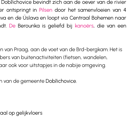
. Dobřichovice bevindt zich aan de oever van de rivier 
er ontspringt in 
Pilsen
 door het samenvloeien van 4 
rivieren: de Radbuza, de Mže, de Úhlava en de Úslava en loopt via Centraal Bohemen naar 
dt.
 De
 Berounka is geliefd bij 
kanoërs
, die van een 
en van Praag, aan de voet van de Brd-bergkam. Het is 
bbers van buitenactiviteiten (fietsen, wandelen, 
ar ook voor uitstapjes in de nabije omgeving.
den van de gemeente 
Dobřichovice. 
aal op gelijkvloers