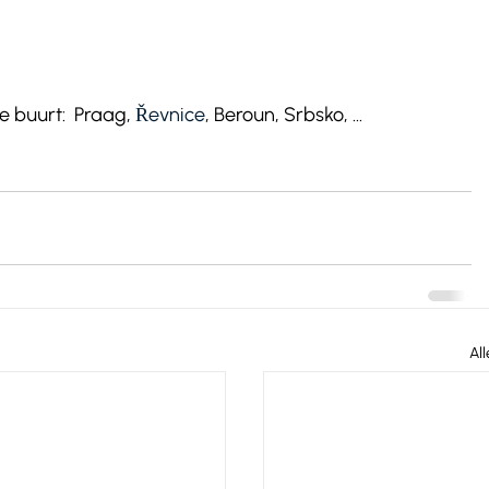
 buurt:  Praag, 
Řevnice
, Beroun, Srbsko, ... 
Al