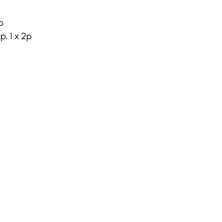
p
p, 1 x 2p 