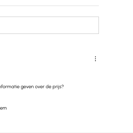
Tsjechië - Pilsen : Ti
 - Montseny : La
nformatie geven over de prijs? 
egem