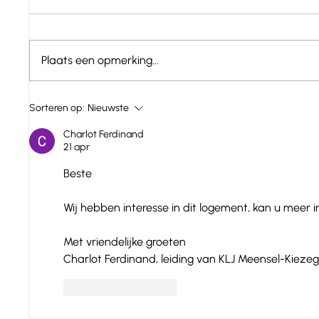
Plaats een opmerking...
Spanje - Catalonië : Mas
Spanje
Sorteren op:
Nieuwste
Panella
Farga
Charlot Ferdinand
21 apr
Beste 
Wij hebben interesse in dit logement, kan u meer i
Met vriendelijke groeten 
Charlot Ferdinand, leiding van KLJ Meensel-Kiez
Like
Reageren