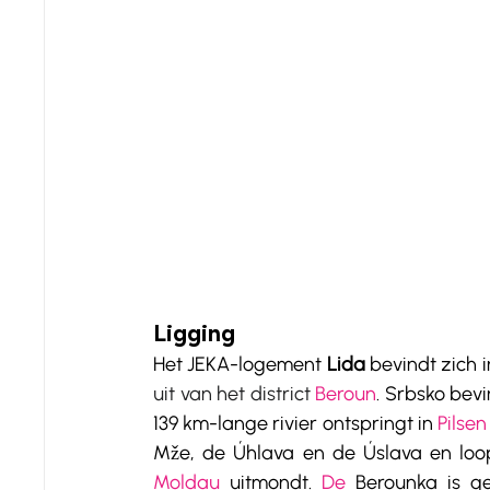
Ligging
Het JEKA-logement 
Lida
 bevindt zich i
uit van het district 
Beroun
. Srbsko bevi
139 km-lange rivier ontspringt in 
Pilsen
Mže, de Úhlava en de Úslava en loo
Moldau
 uitmondt.
 De
 Berounka is ge