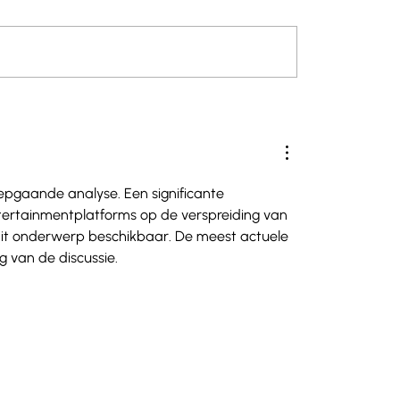
e - Catalogne :
La Tchéquie - Pilsen 
anella
Tisina
epgaande analyse. Een significante 
ntertainmentplatforms op de verspreiding van 
dit onderwerp beschikbaar. De meest actuele 
 van de discussie.