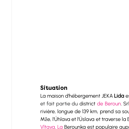
Situation
La maison d'hébergement JEKA 
Lida
 e
et fait partie du
 district 
de Beroun
. S
rivière, longue de 139 km, prend sa so
Mže, l'Úhlava et l'Úslava et traverse l
Vltava
. 
La
 Berounka est populaire aup