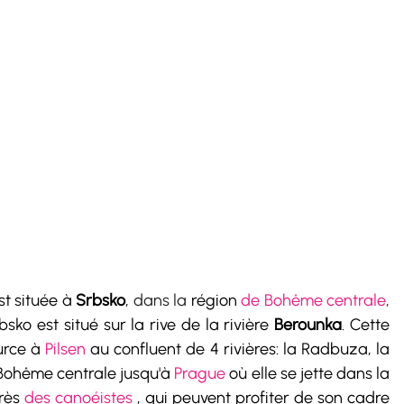
st située à 
Srbsko
, 
dans la
 région 
de Bohême centrale
, 
rbsko est situé sur la rive de la rivière 
Berounka
. Cette 
urce à 
Pilsen
 au confluent de 4 rivières: la Radbuza, la 
a Bohême centrale jusqu'à 
Prague
 où elle se jette dans la 
rès 
des canoéistes
 , qui peuvent profiter de son cadre 