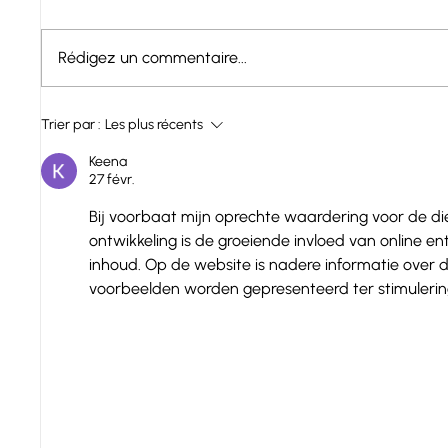
Rédigez un commentaire...
Hongrie - Lac Balaton :
Espagn
Trier par :
Les plus récents
Tamás
Mas P
Keena
27 févr.
Bij voorbaat mijn oprechte waardering voor de di
ontwikkeling is de groeiende invloed van online e
inhoud. Op de website is nadere informatie over 
voorbeelden worden gepresenteerd ter stimulering