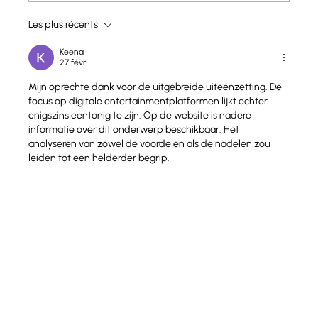
Espagne - Catalogne : Mas Panella
Les plus récents
Keena
27 févr.
Mijn oprechte dank voor de uitgebreide uiteenzetting. De 
focus op digitale entertainmentplatformen lijkt echter 
enigszins eentonig te zijn. Op de website is nadere 
informatie over dit onderwerp beschikbaar. Het 
analyseren van zowel de voordelen als de nadelen zou 
leiden tot een helderder begrip.