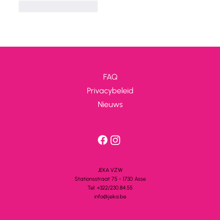
J'aime
Répondre
FAQ
Privacybeleid
Nieuws
JEKA VZW
Stationsstra
a
t 75 - 1730 A
s
se
Tel: +322/230.84.55
info@jeka.be