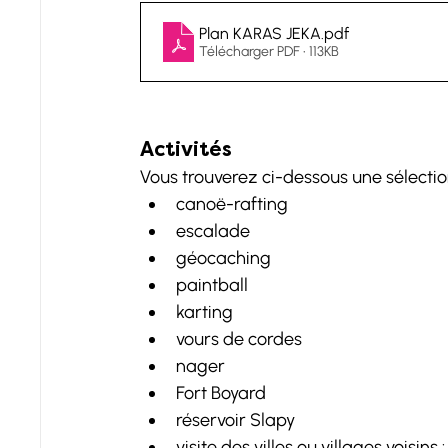
Plan KARAS JEKA
.pdf
Télécharger PDF • 113KB
Activités
Vous trouverez ci-dessous une sélection
canoë-rafting
escalade
géocaching
paintball
karting
vours de cordes
nager
Fort Boyard
réservoir Slapy
visite des villes ou villages voisins