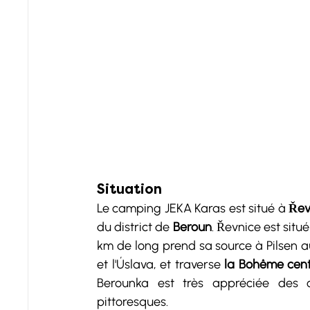
Situation
Le camping JEKA Karas est situé à 
Řev
du district de 
Beroun
. Řevnice est situé 
km de long prend sa source à Pilsen au 
et l'Úslava, et traverse 
la Bohême cent
Berounka est très appréciée des 
pittoresques. 