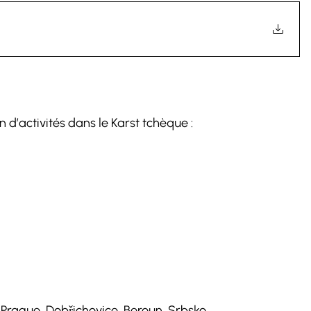
 d’activités dans le Karst tchèque :
 : Prague, Dobřichovice, Beroun, 
Srbsko, ... 