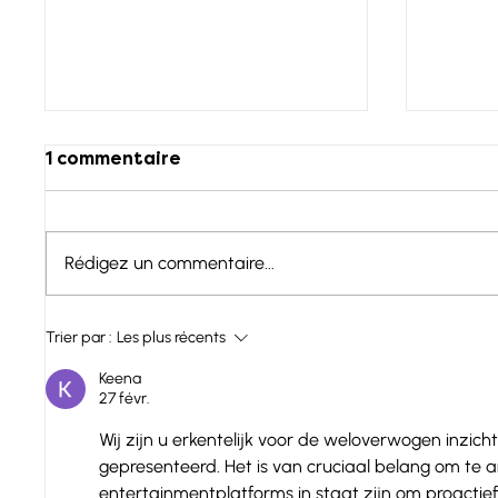
1 commentaire
Rédigez un commentaire...
Hongrie - Lac Balaton :
Espagn
Trier par :
Les plus récents
Tamás
Mas P
Keena
27 févr.
Wij zijn u erkentelijk voor de weloverwogen inzic
gepresenteerd. Het is van cruciaal belang om te a
entertainmentplatforms in staat zijn om proactie