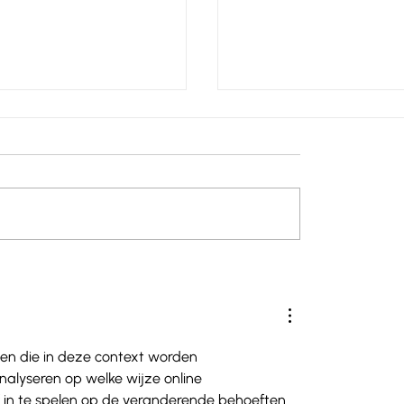
e - Catalogne :
La Tchéquie - Pilsen 
anella
Tisina
hten die in deze context worden 
nalyseren op welke wijze online 
f in te spelen op de veranderende behoeften 