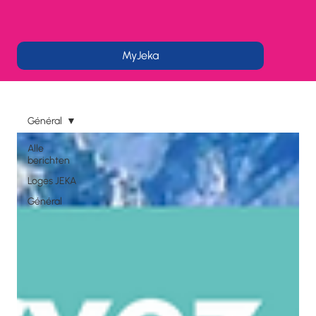
MyJeka
Général
Alle
berichten
Loges JEKA
Général