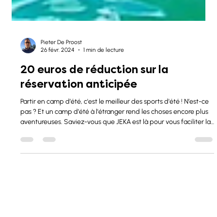
Pieter De Proost
26 févr. 2024
1 min de lecture
20 euros de réduction sur la
réservation anticipée
Partir en camp d’été, c'est le meilleur des sports d'été ! N’est-ce
pas ? Et un camp d’été à l'étranger rend les choses encore plus
aventureuses. Saviez-vous que JEKA est là pour vous faciliter la
vie ? Depuis 1960, nous soutenons des camps de jeunes à
l'étranger en assurant le transport, l'hébergement, la restauration
et des services locaux. Réservez votre camp d’été de 2026
avant le 30 juin 2024 et bénéficiez d'une réduction de 20 euros
par personne. Imaginez ce que vou